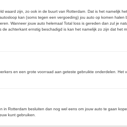
d waard zijn, zo ook in de buurt van Rotterdam. Dat is het namelijk he
n autosloop kan (soms tegen een vergoeding) jou auto op komen halen bi
ren. Wanneer jouw auto helemaal Total loss is gereden dan zul je natu
de achterkant ernstig beschadigd is kan het namelijk zo zijn dat het 
ewerkers en een grote voorraad aan geteste gebruikte onderdelen. Het 
jen in Rotterdam besluiten dan nog wel eens om jouw auto te gaan kop
ieuw kunt gebruiken.