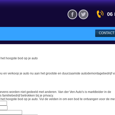
Visit our Facebook
Visit our Twitter ac
06 
CONTACT
d het hoogste bod op je auto
ieu en verkoop je auto nu aan het grootste en duurzaamste autodemontagebedrijf v
gevens worden niet gedeeld met anderen. Van der Ven Auto's is marktleider in de
familiebedrijf betrokken bij je privacy.
d het hoogste bod op je auto.
Vul de velden in om een bod te ontvangen voor de
me