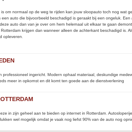
 is om normaal op de weg te rijden kan jouw sloopauto toch nog wat gel
s een auto die bijvoorbeeld beschadigd is geraakt bij een ongeluk. Ee
 deze auto dan van je over om hem helemaal uit elkaar te gaan demonte
Rotterdam krijgen dan wanneer alleen de achterkant beschadigd is. Als 
ld opleveren.
EDEN
zijn professioneel ingericht. Modern ophaal materiaal, deskundige med
ds meer in opkomst en dit komt ten goede aan de dienstverlening
 ROTTERDAM
ze in zijn geheel aan te bieden op internet in Rotterdam. Autosloperi
ngelukken wel mogelijk omdat je vaak nog liefst 90% van de auto nog opn