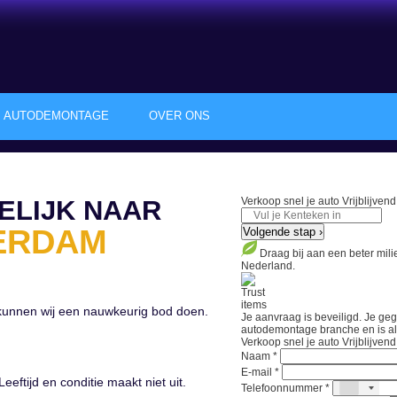
AUTODEMONTAGE
OVER ONS
ELIJK NAAR
Verkoop snel je auto
Vrijblijven
ERDAM
Volgende stap ›
Draag bij aan een beter mil
Nederland.
 kunnen wij een nauwkeurig bod doen.
Je aanvraag is beveiligd. Je ge
autodemontage branche en is als 
Verkoop snel je auto
Vrijblijven
Naam *
E-mail *
Leeftijd en conditie maakt niet uit.
Telefoonnummer *