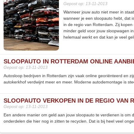
Gepost op: 13-11-2013
Wanneer jouw auto niet meer in staat
wanneer je een sloopauto hebt, dat i
in de regio van Rotterdam. Zij kopen
minder geld voor jouw sloopwagen in 
helemaal werkt en dat kan je veel ge
SLOOPAUTO IN ROTTERDAM ONLINE AANBI
Gepost op: 13-11-2013
Autosloop bedrijven in Rotterdam zijn vaak online georiënteerd en 
autokerkhof verdwijnt meer en meer. Moderne autodemontage is stee
SLOOPAUTO VERKOPEN IN DE REGIO VAN
Gepost op: 13-11-2013
Een andere manier om geld aan jouw sloopauto te verdienen is om de
onderdelen die hier nog in zitten te recyclen. Dat is bij heel veel o