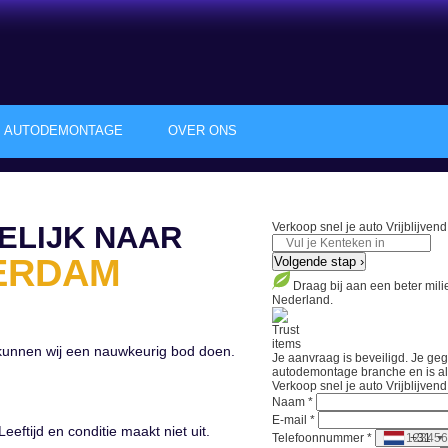
AUTODEMONTAGE
OVER ONS
ELIJK NAAR
Verkoop snel je auto
Vrijblijven
ERDAM
Volgende stap ›
Draag bij aan een beter mil
Nederland.
 kunnen wij een nauwkeurig bod doen.
Je aanvraag is beveiligd. Je ge
autodemontage branche en is als 
Verkoop snel je auto
Vrijblijven
Naam *
E-mail *
Leeftijd en conditie maakt niet uit.
Telefoonnummer *
+31