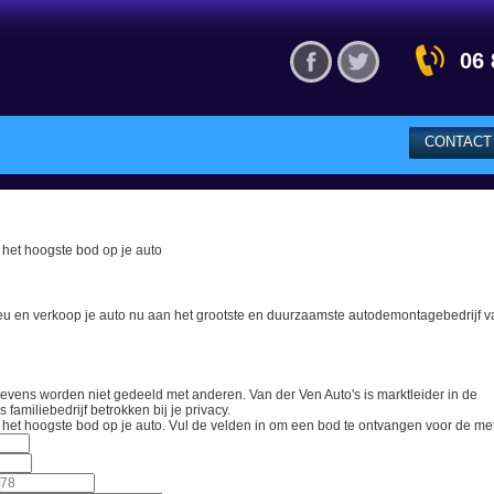
Visit our Facebook
Visit our Twitter ac
06 
CONTACT
d het hoogste bod op je auto
ieu en verkoop je auto nu aan het grootste en duurzaamste autodemontagebedrijf v
gevens worden niet gedeeld met anderen. Van der Ven Auto's is marktleider in de
familiebedrijf betrokken bij je privacy.
d het hoogste bod op je auto.
Vul de velden in om een bod te ontvangen voor de
me