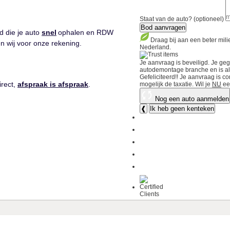
Staat van de auto? (optioneel)
Bod aanvragen
d die je auto
snel
ophalen en RDW
Draag bij aan een beter mil
n wij voor onze rekening.
Nederland.
Je aanvraag is beveiligd. Je ge
autodemontage branche en is als 
Gefeliciteerd!!
Je aanvraag is co
irect,
afspraak is afspraak
.
mogelijk de taxatie.
Wil je
NU
ee
Nog een auto aanmelden
❰
Ik heb geen kenteken