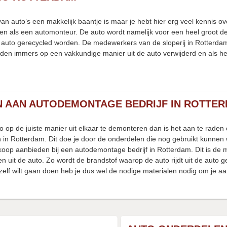
n auto’s een makkelijk baantje is maar je hebt hier erg veel kennis 
en als een automonteur. De auto wordt namelijk voor een heel groot dee
 auto gerecycled worden. De medewerkers van de sloperij in Rotterd
orden immers op een vakkundige manier uit de auto verwijderd en als
 AAN AUTODEMONTAGE BEDRIJF IN ROTTE
to op de juiste manier uit elkaar te demonteren dan is het aan te rade
in Rotterdam. Dit doe je door de onderdelen die nog gebruikt kunnen w
koop aanbieden bij een autodemontage bedrijf in Rotterdam. Dit is de 
en uit de auto. Zo wordt de brandstof waarop de auto rijdt uit de auto 
t zelf wilt gaan doen heb je dus wel de nodige materialen nodig om je a