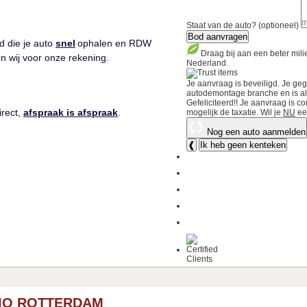
Staat van de auto? (optioneel)
Bod aanvragen
d die je auto
snel
ophalen en RDW
Draag bij aan een beter mil
n wij voor onze rekening.
Nederland.
Je aanvraag is beveiligd. Je ge
autodemontage branche en is als 
Gefeliciteerd!!
Je aanvraag is co
irect,
afspraak is afspraak
.
mogelijk de taxatie.
Wil je
NU
ee
Nog een auto aanmelden
❰
Ik heb geen kenteken
IO ROTTERDAM