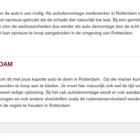
over de auto’s van nodig. Als autodemontage medewerker in Rotterdam m
l opnieuw gebruikt als de schade dat natuurlijk toe laat. Bij een gemi
am zien de werkzaamheden dus eerder als auto demontage dan de echt 
 het kan opnieuw te koop aangeboden in de omgeving van Rotterdam.
RDAM
n om dit met jouw kapotte auto te doen in Rotterdam . Op die manier kun
orden te koop aan te bieden. Je moet hier natuurlijk ook wel de tijd 
meest veilige oplossing. Bij het vak autodemontage wordt er ook aanda
gezogen en ook andere vloeistoffen zoals de ruitenwisservloeistof worde
an de regels te houden in Rotterdam.