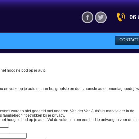
Visit our Facebook
Visit our Twitter ac
06 
CONTACT
d het hoogste bod op je auto
ieu en verkoop je auto nu aan het grootste en duurzaamste autodemontagebedrijf v
gevens worden niet gedeeld met anderen. Van der Ven Auto's is marktleider in de
familiebedrijf betrokken bij je privacy.
d het hoogste bod op je auto.
Vul de velden in om een bod te ontvangen voor de
me