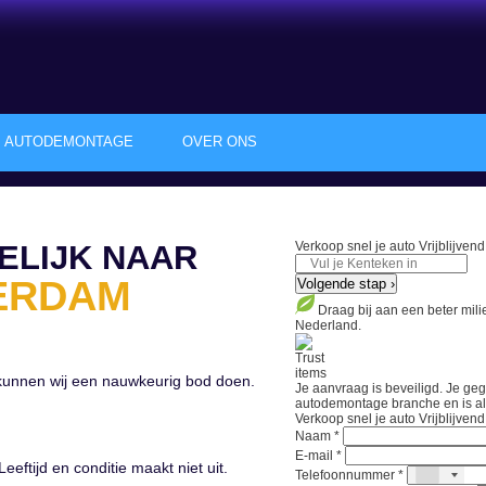
AUTODEMONTAGE
OVER ONS
ELIJK NAAR
Verkoop snel je auto
Vrijblijven
ERDAM
Volgende stap ›
Draag bij aan een beter mil
Nederland.
 kunnen wij een nauwkeurig bod doen.
Je aanvraag is beveiligd. Je ge
autodemontage branche en is als 
Verkoop snel je auto
Vrijblijven
Naam *
E-mail *
Leeftijd en conditie maakt niet uit.
Telefoonnummer *